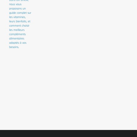
nous vous
proposons un
guide complet sur
les vitamines,
leurs bienfaits, et
comment choisir
les meilleurs
compléments
alimentaires
adaptés à vos
besoins.