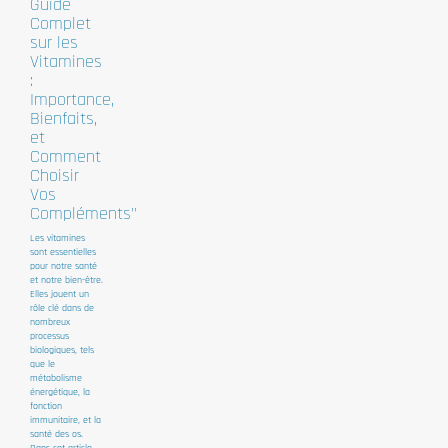
Guide
Complet
sur les
Vitamines
:
Importance,
Bienfaits,
et
Comment
Choisir
Vos
Compléments"
Les vitamines
sont essentielles
pour notre santé
et notre bien-être.
Elles jouent un
rôle clé dans de
nombreux
processus
biologiques, tels
que le
métabolisme
énergétique, la
fonction
immunitaire, et la
santé des os.
Dans cet article,