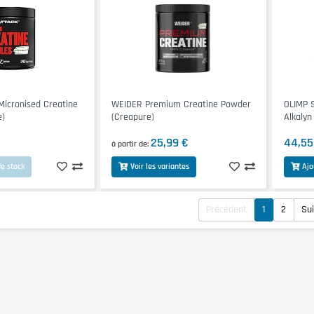
icronised Creatine
WEIDER Premium Creatine Powder
OLIMP 
e)
(Creapure)
Alkalyn
25,99 €
44,55
à partir de
e stock
Voir les variantes
Ajo
Précédent
1
2
Su