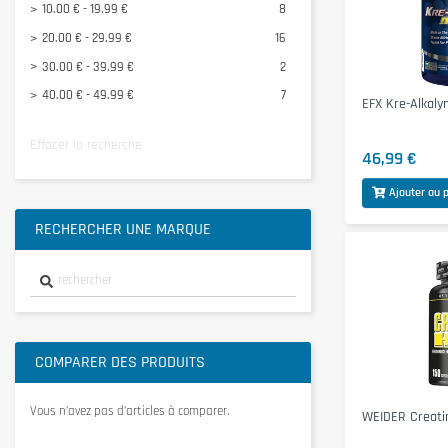
10.00 € - 19.99 €
8
ANDERSON
1
20.00 € - 29.99 €
16
APPLIED NUTRITION
1
30.00 € - 39.99 €
2
Voir tous
40.00 € - 49.99 €
7
EFX Kre-Alkalyn
Effacer la recherche
46,99 €
Ajouter au 
RECHERCHER UNE MARQUE
COMPARER DES PRODUITS
Vous n’avez pas d’articles à comparer.
WEIDER Creati