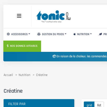
ACCESSOIRES
GESTION DU POIDS
NUTRITION
PR
NOS BONNES AFFAIRES
📦 En raison de la chaleur, les commandes
Accueil
Nutrition
Créatine
Créatine
FILTER PAR
grid
list