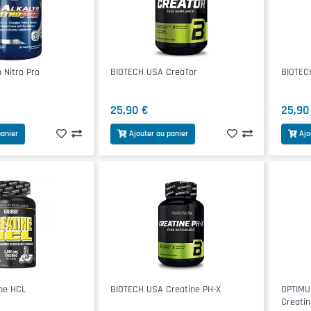
 Nitro Pro
BIOTECH USA CreaTor
BIOTEC
25,90 €
25,90
panier
Ajouter au panier
Ajo
ne HCL
BIOTECH USA Creatine PH-X
OPTIMU
Creati