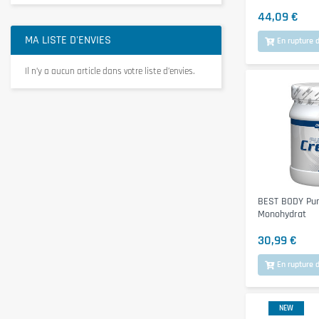
44,09 €
MA LISTE D'ENVIES
En rupture d
Il n’y a aucun article dans votre liste d’envies.
BEST BODY Pur
Monohydrat
30,99 €
En rupture d
NEW