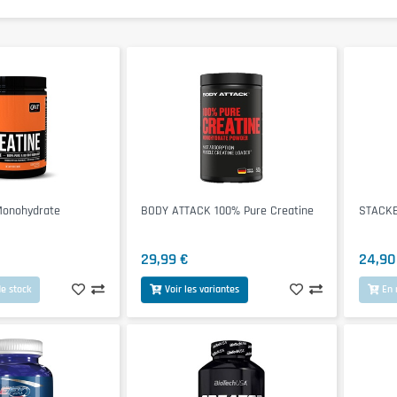
Monohydrate
BODY ATTACK 100% Pure Creatine
STACKE
29,99 €
24,90
e stock
Voir les variantes
En 