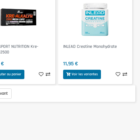
SPORT NUTRITION Kre-
INLEAD Creatine Monohydrate
 2500
 €
11,95 €
uter au panier
Voir les variantes
ivant