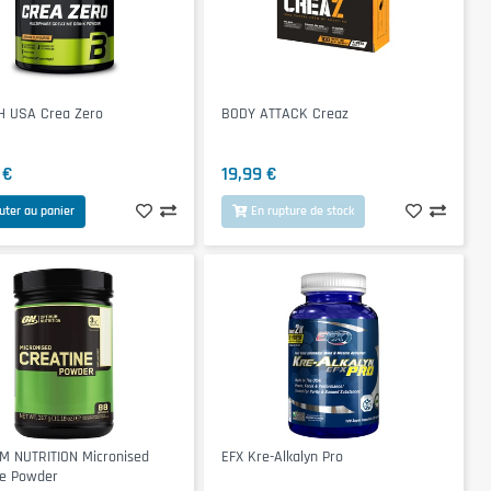
H USA Crea Zero
BODY ATTACK Creaz
 €
19,99 €
uter au panier
En rupture de stock
M NUTRITION Micronised
EFX Kre-Alkalyn Pro
ne Powder