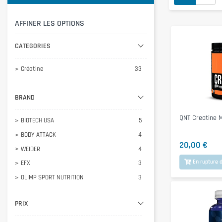
AFFINER LES OPTIONS
CATEGORIES
Créatine
33
BRAND
QNT Creatine 
BIOTECH USA
5
BODY ATTACK
4
20,00 €
WEIDER
4
En rupture d
EFX
3
OLIMP SPORT NUTRITION
3
ESN
2
PRIX
INLEAD
2
OPTIMUM NUTRITION
2