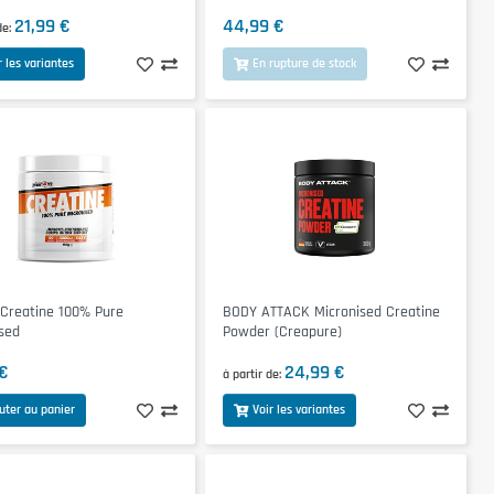
21,99 €
44,99 €
de
r les variantes
En rupture de stock
Creatine 100% Pure
BODY ATTACK Micronised Creatine
sed
Powder (Creapure)
 €
24,99 €
à partir de
uter au panier
Voir les variantes