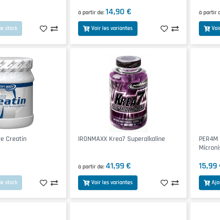
14,90 €
à partir de
à partir 
e stock
Voir les variantes
Voi
e Creatin
IRONMAXX Krea7 Superalkaline
PER4M 
Microni
41,99 €
15,99
à partir de
e stock
Voir les variantes
Ajo