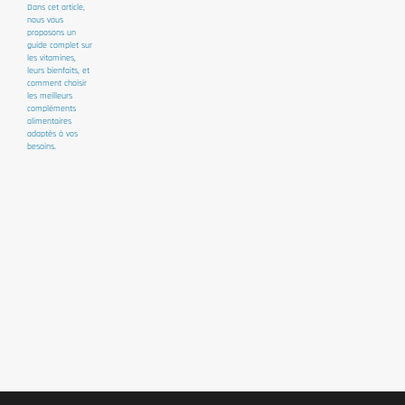
Dans cet article,
nous vous
proposons un
guide complet sur
les vitamines,
leurs bienfaits, et
comment choisir
les meilleurs
compléments
alimentaires
adaptés à vos
besoins.