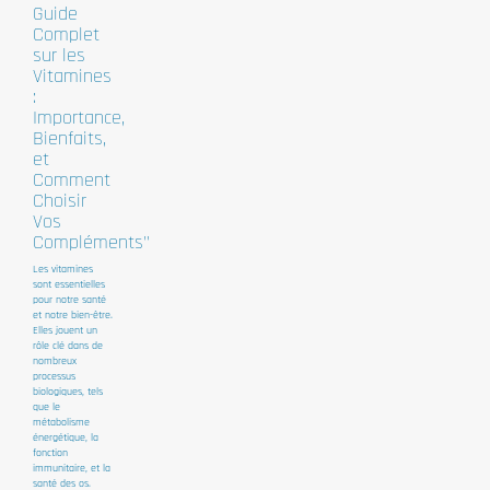
Guide
Complet
sur les
Vitamines
:
Importance,
Bienfaits,
et
Comment
Choisir
Vos
Compléments"
Les vitamines
sont essentielles
pour notre santé
et notre bien-être.
Elles jouent un
rôle clé dans de
nombreux
processus
biologiques, tels
que le
métabolisme
énergétique, la
fonction
immunitaire, et la
santé des os.