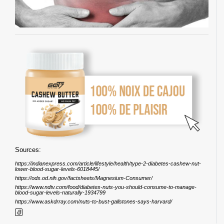
Sources:
https://indianexpress.com/article/lifestyle/health/type-2-diabetes-cashew-nut-
lower-blood-sugar-levels-6018445/
https://ods.od.nih.gov/factsheets/Magnesium-Consumer/
https://www.ndtv.com/food/diabetes-nuts-you-should-consume-to-manage-
blood-sugar-levels-naturally-1934799
https://www.askdrray.com/nuts-to-bust-gallstones-says-harvard/