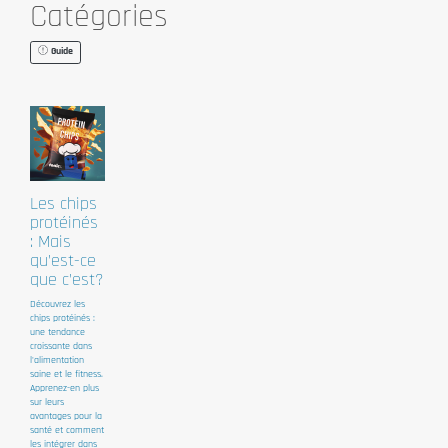
Catégories
Guide
Les chips
protéinés
: Mais
qu'est-ce
que c'est?
Découvrez les
chips protéinés :
une tendance
croissante dans
l'alimentation
saine et le fitness.
Apprenez-en plus
sur leurs
avantages pour la
santé et comment
les intégrer dans