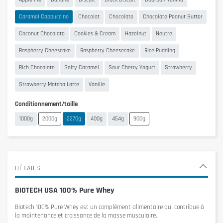
Caramel Cappuccino
Chocolat
Chocolate
Chocolate Peanut Butter
Coconut Chocolate
Cookies & Cream
Hazelnut
Neutre
Raspberry Cheescake
Raspberry Cheesecake
Rice Pudding
Rich Chocolate
Salty Caramel
Sour Cherry Yogurt
Strawberry
Strawberry Matcha Latte
Vanille
Conditionnement/taille
1000g
2000g
2270g
400g
454g
900g
DÉTAILS
BIOTECH USA 100% Pure Whey
Biotech 100% Pure Whey
est un complément alimentaire qui contribue à
la maintenance et croissance de la masse musculaire.