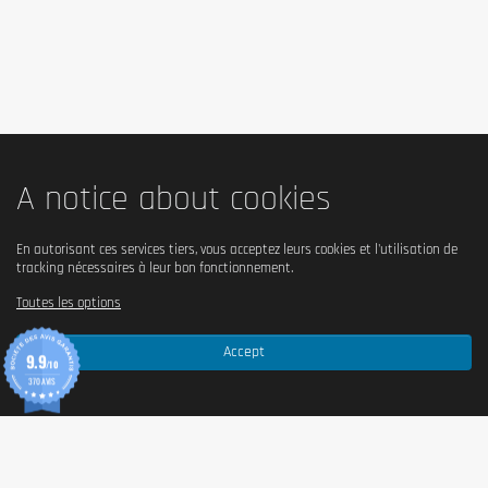
équilibré et varié. Nous recommandons une alimentation balancée et
variée ainsi qu'un mode de vie sain. En cas de problèmes de santé ou des
questions sur l'utilisation consultez un médecin ou un nutritionniste.
A notice about cookies
En autorisant ces services tiers, vous acceptez leurs cookies et l'utilisation de
tracking nécessaires à leur bon fonctionnement.
Toutes les options
Accept
9.9
/10
370 AVIS