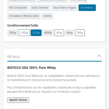
Rich Chocolate
Salty Caramel
Sour Cherry Yogurt
Strawberry
Strawberry Matcha Latte
Vanille
Conditionnement/taille
1000g
2000g
2270g
4000g
400g
454g
900g
DÉTAILS
BIOTECH USA 100% Pure Whey
Biotech 100% Pure Whey
est un complément alimentaire qui contribue à
la maintenance et croissance de la masse musculaire.
Plus d'informations sur les ingrédients individuels et leurs propriétés
peuvent être obtenues en cliquant sur le bouton suivant: