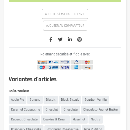
AJOUTER À MA LISTE D'ENVIE
AJOUTER AU COMPARATEUR
Paiement sécurisé et fiable avec
Variantes d'articles
Goût/couleur
Apple Pie
Banane
Biscuit
Black Biscuit
Bourbon Vanilla
Caramel Cappuccino
Chocolat
Chocolate
Chocolate Peanut Butter
Coconut Chocolate
Cookies & Cream
Hazelnut
Neutre
Raspberry Cheescake
Raspberry Cheesecake
Rice Pudding