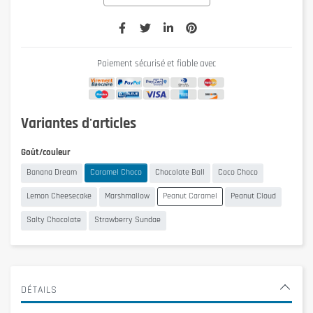
Paiement sécurisé et fiable avec
Variantes d'articles
Goût/couleur
Banana Dream
Caramel Choco
Chocolate Ball
Coco Choco
Lemon Cheesecake
Marshmallow
Peanut Caramel
Peanut Cloud
Salty Chocolate
Strawberry Sundae
DÉTAILS