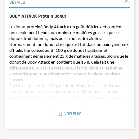
DÉTAILS
BODY ATTACK Protein Donut
Le donut protéiné Body Attack a un goût délicieux et contient
non seulement beaucoup moins de matières grasses que les
donuts traditionnels, mais aussi moins de calories.
Normalement, un donut classique est frit dans un bain généreux
d’huile. Par conséquent, 100 g de donut traditionnel
contiennent généralement 25 g de matières grasses, alors que le
donut de Body Attack en contient que 15 g. Cela fait une
différence de 90 kcal au total, ce qui fait du donut une bonne
alternative pour une alimentation saine et faible en matières
grasses.
Et ce n’est pas tout : 100 g de donut Body Attack contiennent
env. 5 g de sucre, alors qu'un donut traditionnel en contient
jusqu'à 27 g. Ceci en fait une collation parfaite pour ceux qui
maintiennent un régime alimentaire faible en sucre ou
hypocalorique. C’est un bon compromis qui vous permet de
VOIR PLUS
vous faire plaisir sans culpabiliser et de réduire votre
consommation de sucre et de graisse en même temps.