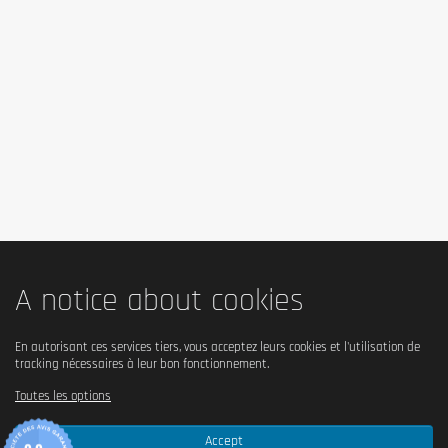
(tournesol, soja), humectant (glycérol), concentré de protéines
de lactosérum, morceaux de chocolat (20%) (sucre, pâte de
cacao, beurre de cacao, émulsifiant (lécithine), arôme ( Vanille)),
édulcorant (maltitol, acésulfame K), zeste d'orange râpé, agent
de cuisson (bicarbonate de sodium, pyrophosphate de sodium).
Infos allergènes
Peut contenir des traces de lait, d'oeuf, de gluten, de soja, de
crustacés, de dioxyde de soufre et de fruits à coque.
Conseils d'utilisation
Consommez 1 Body Attack Protein Donut par jour.
Mise en garde
A notice about cookies
Ne pas utiliser comme substitut à une alimentation équilibrée et
variée.
En autorisant ces services tiers, vous acceptez leurs cookies et l'utilisation de
Ne pas dépasser la dose journalière recommandée. Tenir hors de
tracking nécessaires à leur bon fonctionnement.
portée des enfants.
Toutes les options
Accept