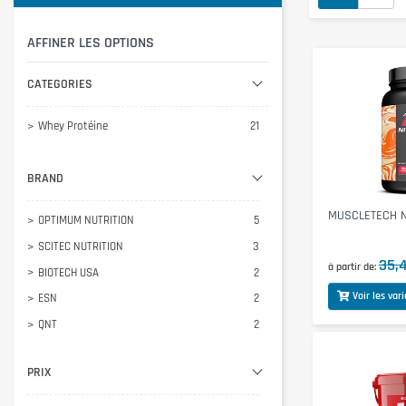
AFFINER LES OPTIONS
CATEGORIES
Whey Protéine
21
BRAND
MUSCLETECH Ni
OPTIMUM NUTRITION
5
SCITEC NUTRITION
3
35,
à partir de
BIOTECH USA
2
Voir les var
ESN
2
QNT
2
BODY ATTACK
1
PRIX
INLEAD
1
MORE
1