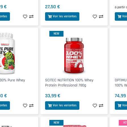
99 €
27,50 €
à partir 
iantes
Voir les variantes
Voi
NEW
100% Pure Whey
SCITEC NUTRITION 100% Whey
OPTIMU
Protein Professional 780g
100% W
90 €
33,99 €
74,99
iantes
Voir les variantes
Voi
NEW
HO