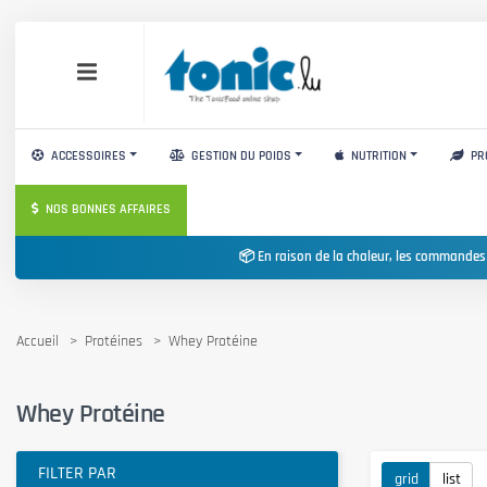
ACCESSOIRES
GESTION DU POIDS
NUTRITION
PR
NOS BONNES AFFAIRES
📦 En raison de la chaleur, les commandes
Accueil
Protéines
Whey Protéine
Whey Protéine
FILTER PAR
grid
list