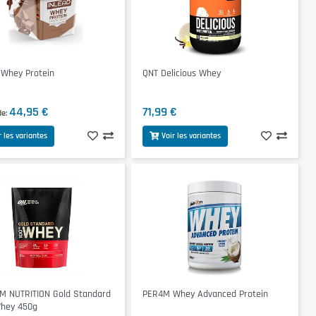
 Whey Protein
QNT Delicious Whey
44,95 €
71,99 €
de
r les variantes
Voir les variantes
M NUTRITION Gold Standard
PER4M Whey Advanced Protein
hey 450g