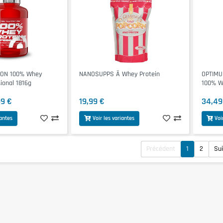
ION 100% Whey
NANOSUPPS Ä Whey Protein
OPTIMU
ional 1816g
100% W
99 €
19,99 €
34,49
iantes
Voir les variantes
Voi
Précédent
1
2
Su