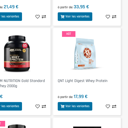
21,49 €
33,95 €
de
à partir de
r les variantes
Voir les variantes
HOT
M NUTRITION Gold Standard
QNT Light Digest Whey Protein
hey 2000g
 €
17,99 €
à partir de
r les variantes
Voir les variantes
T