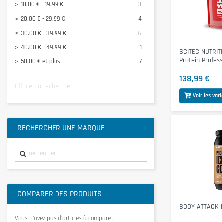
10.00 € - 19.99 €
3
MUSCLETECH
1
20.00 € - 29.99 €
4
NANOSUPPS Ä
1
30.00 € - 39.99 €
6
Voir tous
40.00 € - 49.99 €
1
SCITEC NUTRIT
Protein Profes
50.00 € et plus
7
138,99 €
Effacer la recherche
Voir les var
RECHERCHER UNE MARQUE
COMPARER DES PRODUITS
BODY ATTACK P
Vous n’avez pas d’articles à comparer.