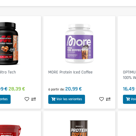
tro Tech
MORE Protein Iced Coffee
OPTIMU
100% W
49 €
28,39 €
20,99 €
16,49
à partir de
iantes
Voir les variantes
Voi