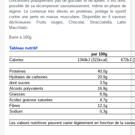
concentrent
pratiquement pas de
glucides et de lipides. Il est donc
possible de se récompenser savoureusement, même en phase de
régime.
Le contenue
très élevés en
protéines
, protège le sportif
contre
une perte en masse musculaire. Disponible en 4 saveurs
déclicieuses: Fruits rouges, Chocolat, Stracciatella, Latte
Macchiato.
Barre à 100g
Tableau nutritif
par 100g
Calories
1344kJ (321kcal)
672kJ (
Protéines
40,0g
Hydrates de carbones
20,9g
dont sucres
3,5g
Alcools polyvalents
16,9g
Graisses
8,8g
Acides grasses saturées
4,7g
Fibres
12,1g
Sodium
0,3g
Les valeurs nutritives
peuvent varier légèrement
en fonction de
la saveu