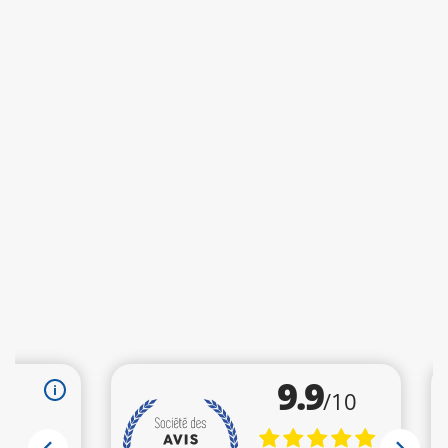
Dosage recommandé
Consommez 1 barre à toute heure du jour. Idéal après une séance
d'entraînement pour favoriser la croissance musculaire.
Barre à 100g
Ingrédients
E
nrobage de chocolat en maltitol
,
(
Pâte de cacao, Maltitol, Beurre
de cacao
, Emulsifiant: Lécithine
de soja, Arôme
),
P
rotéines de lait,
Polydextrose
,
P
rotéines de soya,
H
ydrolysat de
collagène
,
Humectant: Glycérine, Poudre de
cacao maigre
, Arôme,
H
uile
végétale,
E
mulsifiant:
L
écithine de soja,
E
dulcorant: Sucralose
.
Peuvent contenir
des traces de noix
.
Dosage recommandé