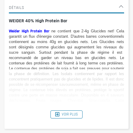
DÉTAILS
WEIDER 40% High Protein Bar
Weider High Protein Bar
ne contient que
2-
4g
Glucides
net
!
Cela
garantit
un flux d'énergie constant.
D'autres barres
conventionnels
contiennent au moins
40g
en glucides nets
.
Les Glucides nets
sont désignés comme glucides
qui augmentent les niveaux du
sucre sanguin
. Surtout pendant la phase de régime il est
recommandé de garder un niveau bas en glucides nets. Le
contenue des protéines de lait fournit à long terme ces protéines.
Le contenue des
protéines de soja
a
fait ses preuves
pour soutenir
la phase de définition
. Les Isolats contiennent par rapport les
concentrent
pratiquement pas de
glucides et de lipides. Il est donc
possible de se récompenser savoureusement, même en phase de
régime.
Le contenue
très élevés en
protéines
, protège le sportif
contre
une perte en masse musculaire. Disponible en 4 saveurs
déclicieuses: Fruits rouges, Chocolat, Stracciatella, Latte
Macchiato.
VOIR PLUS
Barre à 100g
Tableau nutritif
par 100g