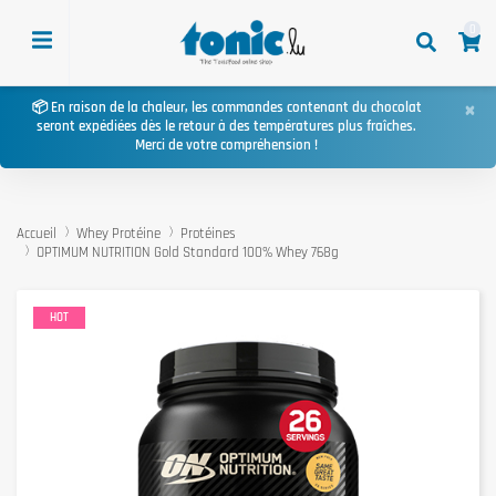
0
×
📦 En raison de la chaleur, les commandes contenant du chocolat
seront expédiées dès le retour à des températures plus fraîches.
Merci de votre compréhension !
Accueil
Whey Protéine
Protéines
OPTIMUM NUTRITION Gold Standard 100% Whey 768g
HOT