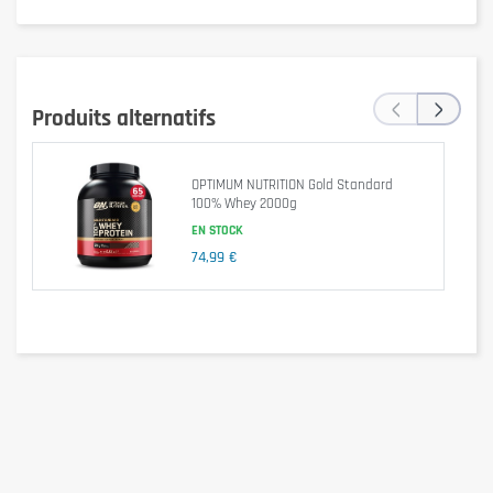
‹
›
Optimum Nutrition 100% Whey Protein est sans aspartame, faible 
Produits alternatifs
en lactose et dispose des acides aminés BCAA (5g par portion) et 
L-glutamine (4 g par portion). Ce produit contient également du 
lactase pour une digestion optimale. Par conséquent, les 
personnes ayant une intolérance au lactose peuvent consommer 
OPTIMUM NUTRITION Gold Standard
100% Whey 2000g
Optimum 100% Whey Protein sans danger.
EN STOCK
74,99 €
1 boîte à 2273g = 71 portions
Tableau nutritif
par portion (32g)
APJ*
arôme de référence: Mocha Cappucino
Energie
120kcal
Lipides
1,5g
2%
-dont acides gras saturés
0,5g
3%
Cholesterol
35mg
12%
Sodium
55mg
2%