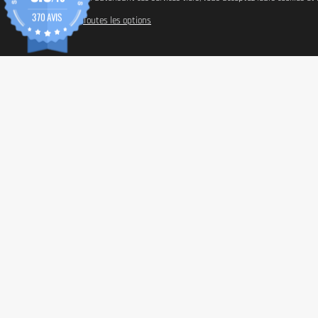
Mise en garde
370 AVIS
Toutes les options
Tenir hors de portée des jeunes enfants. La dose quotidienne recomma
varié. Nous recommandons une alimentation balancée et variée ainsi
INFORM
Paiemen
Frais de
Conditio
Confiden