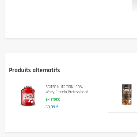
Optimum Nutrition 100% Whey Protein est sans aspartame, faible en la
digestion optimale. Par conséquent, les personnes ayant une intol
1 boîte à 2273g = 71 portions
Produits alternatifs
Energie
SCITEC NUTRITION 100%
Whey Protein Professional
Lipides
1816g
EN STOCK
-dont acides gras saturés
Cholesterol
69,99 €
Sodium
Glucides
-Dont sucres
Protéine