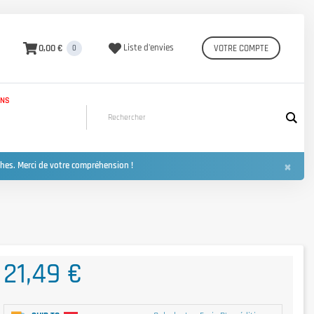
0,00 €
Liste d'envies
VOTRE COMPTE
0
INS
×
hes. Merci de votre compréhension !
21,49 €