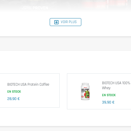
VOIR PLUS
ctose et dispose des acides aminés BCAA (5g par portion) et L-glutamine (4 g
érance au lactose peuvent consommer Optimum 100% Whey Protein sans dange
Tableau nutritif
arôme de référence: Mocha Cappucino
BIOTECH USA 100%
BIOTECH USA Protein Coffee
Whey
EN STOCK
EN STOCK
28,90 €
39,90 €