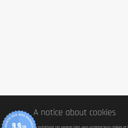
Calcium
Fer
Potassium
*Apport de référence pour un adulte-type (8400 kJ/2000 kcal).
Ingredients
Parfum de référence: Mocha Cappuccino
Mélange protéique (Isolat de protéines de lactosérum, concentré de prot
Aminogen®, sucralose, lactase
Attention: Les ingrédients varient légèrement en fonction de la saveur
Infos allergènes
Contient du lait, du soja et gluten
A notice about cookies
Conseils d'utilisation
Mélangez 1 cuillère d'Optimum Nutrition 100% Whey Protein Gold St
9.9
/10
En autorisant ces services tiers, vous acceptez leurs cookies et