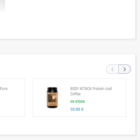
 par portion). Ce produit contient également du lactase pour une 
r.
‹
›
par portion (32g)
APJ*
120kcal
 Pure
BODY ATTACK Protein Iced
Coffee
1,5g
2%
EN STOCK
0,5g
3%
35mg
12%
33,99 €
55mg
2%
3g
1%
1g
24g
48%