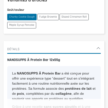
Goût/couleur
Chunky Cookie Dough
Fudge Brownie
Glazed Cinnamon Roll
Maple Syrup Pancake
DÉTAILS
NANOSUPPS Ä Protein Bar 12x55g
La
NANOSUPPS Ä Protein Bar
a été conçue pour
offrir une expérience type “dessert” tout en s’intégrant
facilement à une routine nutritionnelle axée sur les
protéines. Sa formule associe des
protéines de lait
et
de
pois
, complétées par du
collagène
, afin de
soutenir vos apports en protéines au quotidien.
Grâce à une recette
sans sucres ajoutés
et à une