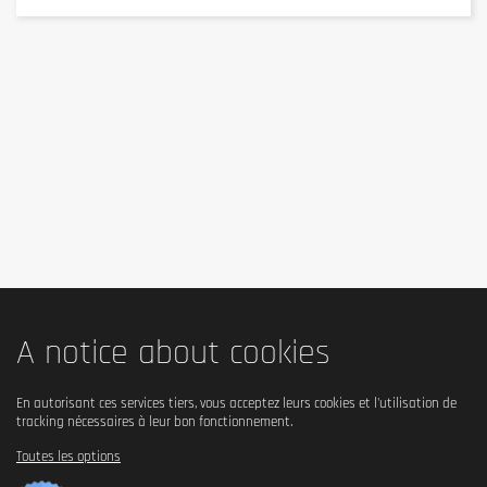
dont acides gras saturés
7,7 g
Glucides
41 g
dont sucres
4,4 g
dont polyols
27 g
Fibres
0,2 g
Protéines
28 g
Sel
0,75 g
A notice about cookies
*AR (apports de référence) pour un adulte moyen : 8400 kJ
/ 2000 kcal.
En autorisant ces services tiers, vous acceptez leurs cookies et l'utilisation de
tracking nécessaires à leur bon fonctionnement.
Ingredients
Toutes les options