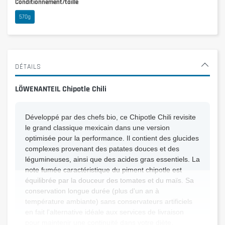
Conditionnement/taille
570g
DÉTAILS
LÖWENANTEIL Chipotle Chili
Développé par des chefs bio, ce Chipotle Chili revisite
le grand classique mexicain dans une version
optimisée pour la performance. Il contient des glucides
complexes provenant des patates douces et des
légumineuses, ainsi que des acides gras essentiels. La
note fumée caractéristique du piment chipotle est
équilibrée par la douceur des tomates et du maïs. Sa
conservation longue durée (plus d'un an à
température ambiante) sans conservateurs artificiels
en fait l'alternative idéale aux services de livraison
pour maintenir une continuité dans votre diète.