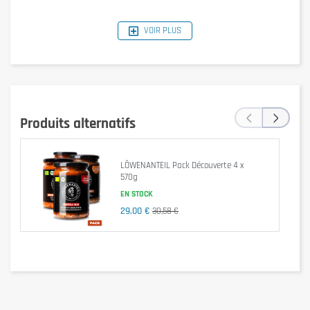
VOIR PLUS
Valeurs
Par pot
Pour 100g
nutritionnelles
(570g)
‹
›
Produits alternatifs
431 kJ / 103
2449 kJ / 585
Énergie
kcal
kcal
LÖWENANTEIL Pack Découverte 4 x
Matières grasses
3,4 g
19,4 g
570g
EN STOCK
- dont acides gras
1,0 g
5,7 g
29,00 €
30,58 €
saturés
Glucides
10,8 g
61,6 g
- dont sucres**
2,3 g
13,1 g
Fibres alimentaires
5,3 g
30,2 g