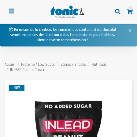
0
×
📦 En raison de la chaleur, les commandes contenant du chocolat
seront expédiées dès le retour à des températures plus fraîches.
Merci de votre compréhension !
Accueil
Protéiné / Low Sugar
Barres / Snacks
Nutrition
INLEAD Peanut Tower
NEW