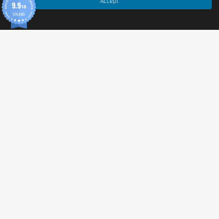
Accept
9.9
/10
370 AVIS
Dégustez les INLEAD Peanut Tower directement
comme encas protéiné, ou utilisez-les pour ajouter du
croquant à vos porridges, yaourts ou desserts sains.
Veillez à maintenir une alimentation variée et
équilibrée tout au long de la journée.
Mise en garde
Une consommation excessive peut avoir des effets
laxatifs en raison de la présence d'édulcorants. À
conserver dans un endroit frais et sec, à l'abri de la
chaleur et de la lumière directe du soleil. Tenir hors de
portée des jeunes enfants.
© 2026 Tonic Food & Fashion