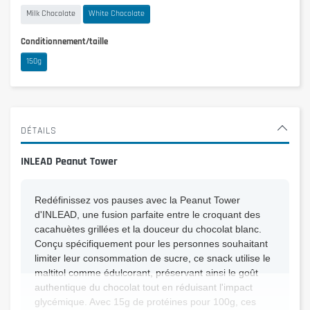
Milk Chocolate
White Chocolate
Conditionnement/taille
150g
DÉTAILS
INLEAD Peanut Tower
Redéfinissez vos pauses avec la Peanut Tower
d'INLEAD, une fusion parfaite entre le croquant des
cacahuètes grillées et la douceur du chocolat blanc.
Conçu spécifiquement pour les personnes souhaitant
limiter leur consommation de sucre, ce snack utilise le
maltitol comme édulcorant, préservant ainsi le goût
authentique du chocolat tout en réduisant l'impact
glycémique. Avec 15g de protéines pour 100g, ces