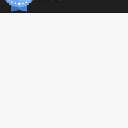
INFORM
Paiemen
Frais de
Conditio
Confiden
© 2026 Tonic Food & Fashion
Revendic