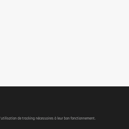
tine, Bolivie, Mexique, Pérou).
tifs. Aucun allergène connu dans la composition. Convient aux régimes 
 mueslis, salades, smoothies ou yaourts. Les graines peuvent être utili
pour les puddings ou recettes santé. Consommer 5 à 15 g (1 à 3 cuillère
limentation variée et équilibrée et d’un mode de vie sain. Tenir hors 
rossesse, d’allaitement ou de traitement médical, demander l’avis d’un 
 l'utilisation de tracking nécessaires à leur bon fonctionnement.