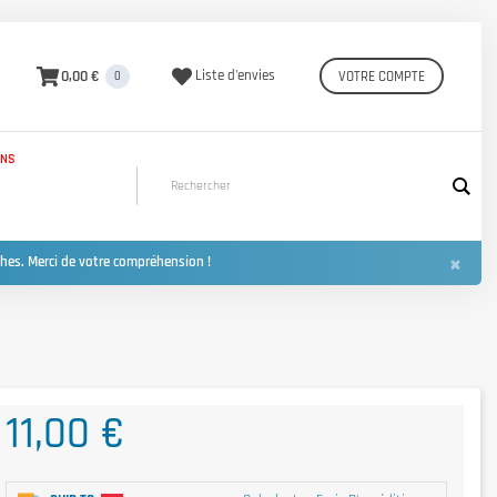
0,00 €
Liste d'envies
VOTRE COMPTE
0
INS
×
hes. Merci de votre compréhension !
11,00 €