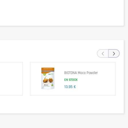
32 g
3,5 g
26 g
3,6 g
0,2 g
‹
›
23 g
21 g
BIOTONA Maca Powder
20 g
EN STOCK
< 0,01 g
13,95 €