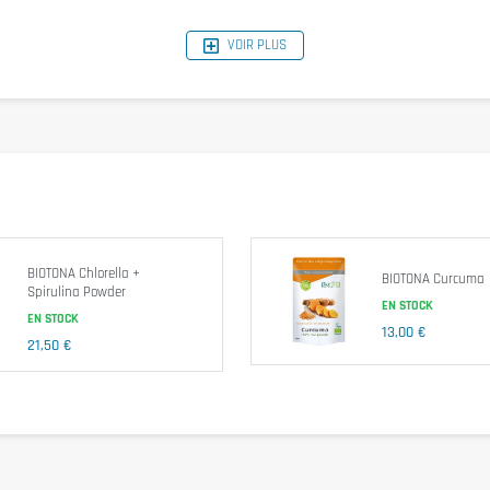
VOIR PLUS
BIOTONA Chlorella +
BIOTONA Curcuma
Spirulina Powder
EN STOCK
EN STOCK
13,00 €
21,50 €