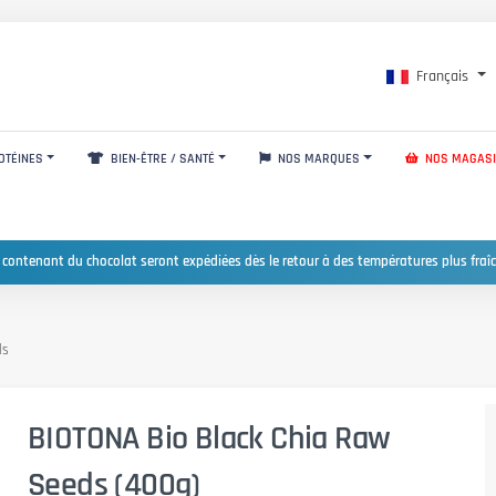
Français
OTÉINES
BIEN-ÊTRE / SANTÉ
NOS MARQUES
NOS MAGAS
 contenant du chocolat seront expédiées dès le retour à des températures plus fraîc
ds
BIOTONA Bio Black Chia Raw
Seeds (400g)