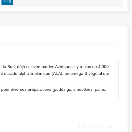
400g
 du Sud, déjà cultivée par les Aztèques il y a plus de 4 000
ent d’acide alpha-linolénique (ALA), un oméga-3 végétal qui
le pour diverses préparations (puddings, smoothies, pains,
1880 kJ / 456 kcal