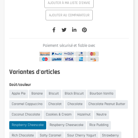
AJOUTER À MA LISTE D'ENVIE
AJOUTER AU COMPARATEUR
Paiement sécurisé et fiable avec
Variantes d'articles
Goût/couleur
Apple Pie
Banane
Biscuit
Black Biscuit
Bourbon Vanilla
Caramel Cappuccino
Chocolat
Chocolate
Chocolate Peanut Butter
Coconut Chocolate
Cookies & Cream
Hazelnut
Neutre
Raspberry Cheescake
Raspberry Cheesecake
Rice Pudding
Rich Chocolate
Salty Caramel
Sour Cherry Yogurt
Strawberry